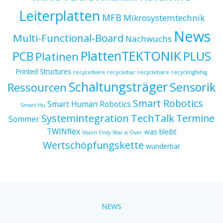
Leiterplatten
MFB
Mikrosystemtechnik
News
Multi-Functional-Board
Nachwuchs
PlattenTEKTONIK
PCB
PLUS
Platinen
Printed Structures
recycelbare
recyclebar
recyclebare
recyclingfähig
Schaltungsträger
Sensorik
Ressourcen
Smart Robotics
Smart Human Robotics
Smart Hu
Systemintegration
TechTalk
Termine
Sommer
TWINflex
was bleibt
Vision Only
War is Over
Wertschöpfungskette
wunderbar
NEWS