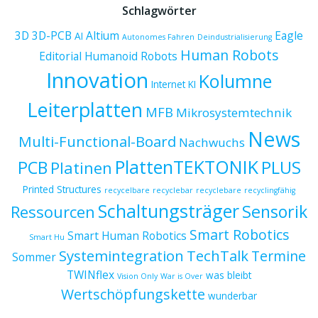
Schlagwörter
3D
3D-PCB
Altium
Eagle
AI
Autonomes Fahren
Deindustrialisierung
Human Robots
Editorial
Humanoid Robots
Innovation
Kolumne
Internet
KI
Leiterplatten
MFB
Mikrosystemtechnik
News
Multi-Functional-Board
Nachwuchs
PlattenTEKTONIK
PCB
PLUS
Platinen
Printed Structures
recycelbare
recyclebar
recyclebare
recyclingfähig
Schaltungsträger
Sensorik
Ressourcen
Smart Robotics
Smart Human Robotics
Smart Hu
Systemintegration
TechTalk
Termine
Sommer
TWINflex
was bleibt
Vision Only
War is Over
Wertschöpfungskette
wunderbar