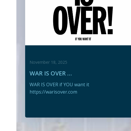
November 18, 2025
WAR IS OVER …
WAR IS OVER if YOU want it
https://warisover.com