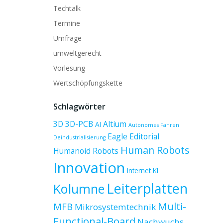
Techtalk
Termine
Umfrage
umweltgerecht
Vorlesung
Wertschöpfungskette
Schlagwörter
3D
3D-PCB
Altium
AI
Autonomes Fahren
Eagle
Editorial
Deindustrialisierung
Human Robots
Humanoid Robots
Innovation
Internet
KI
Leiterplatten
Kolumne
Multi-
MFB
Mikrosystemtechnik
Functional-Board
Nachwuchs