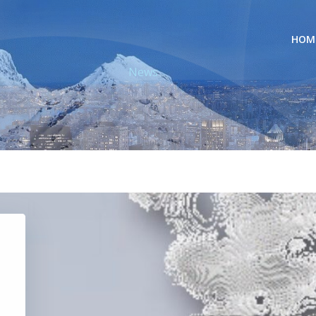
HOM
News