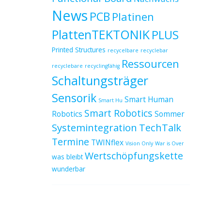
News
PCB
Platinen
PlattenTEKTONIK
PLUS
Printed Structures
recycelbare
recyclebar
Ressourcen
recyclebare
recyclingfähig
Schaltungsträger
Sensorik
Smart Human
Smart Hu
Smart Robotics
Robotics
Sommer
Systemintegration
TechTalk
Termine
TWINflex
Vision Only
War is Over
Wertschöpfungskette
was bleibt
wunderbar