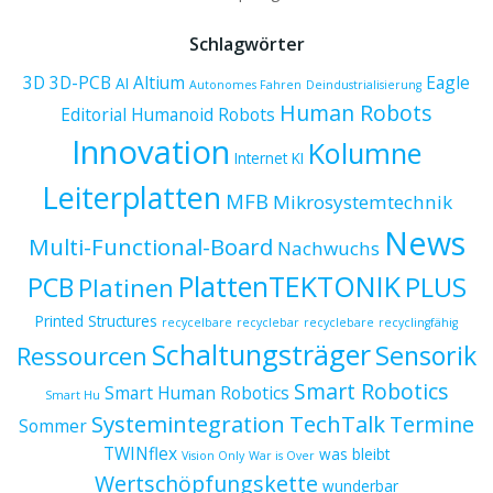
Schlagwörter
3D
3D-PCB
Altium
Eagle
AI
Autonomes Fahren
Deindustrialisierung
Human Robots
Editorial
Humanoid Robots
Innovation
Kolumne
Internet
KI
Leiterplatten
MFB
Mikrosystemtechnik
News
Multi-Functional-Board
Nachwuchs
PlattenTEKTONIK
PCB
PLUS
Platinen
Printed Structures
recycelbare
recyclebar
recyclebare
recyclingfähig
Schaltungsträger
Sensorik
Ressourcen
Smart Robotics
Smart Human Robotics
Smart Hu
Systemintegration
TechTalk
Termine
Sommer
TWINflex
was bleibt
Vision Only
War is Over
Wertschöpfungskette
wunderbar