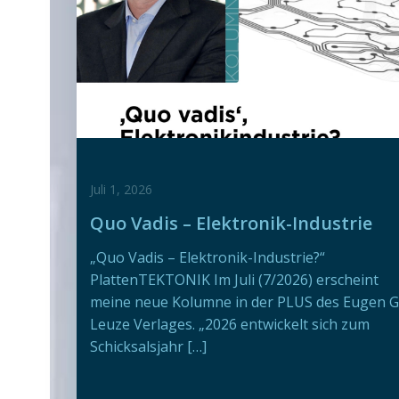
Juli 1, 2026
Quo Vadis – Elektronik-Industrie
„Quo Vadis – Elektronik-Industrie?“
PlattenTEKTONIK Im Juli (7/2026) erscheint
meine neue Kolumne in der PLUS des Eugen G
Leuze Verlages. „2026 entwickelt sich zum
Schicksalsjahr […]