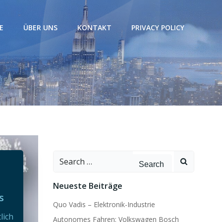
E
ÜBER UNS
KONTAKT
PRIVACY POLICY
Search
for:
Neueste Beiträge
s
Quo Vadis – Elektronik-Industrie
lich
Autonomes Fahren: Volkswagen Bosch