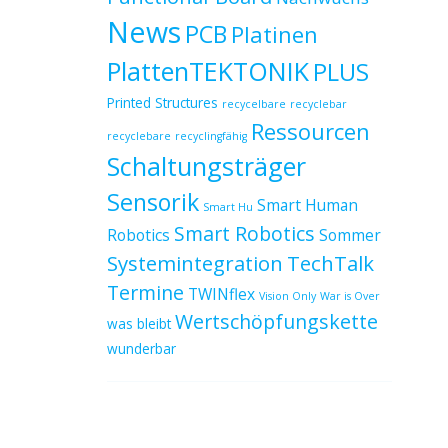
News
PCB
Platinen
PlattenTEKTONIK
PLUS
Printed Structures
recycelbare
recyclebar
Ressourcen
recyclebare
recyclingfähig
Schaltungsträger
Sensorik
Smart Human
Smart Hu
Smart Robotics
Robotics
Sommer
Systemintegration
TechTalk
Termine
TWINflex
Vision Only
War is Over
Wertschöpfungskette
was bleibt
wunderbar