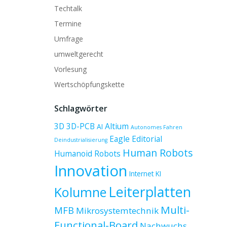
Techtalk
Termine
Umfrage
umweltgerecht
Vorlesung
Wertschöpfungskette
Schlagwörter
3D
3D-PCB
Altium
AI
Autonomes Fahren
Eagle
Editorial
Deindustrialisierung
Human Robots
Humanoid Robots
Innovation
Internet
KI
Leiterplatten
Kolumne
Multi-
MFB
Mikrosystemtechnik
Functional-Board
Nachwuchs