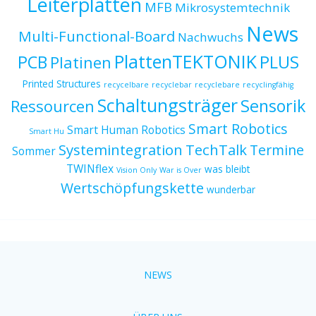
Leiterplatten
MFB
Mikrosystemtechnik
News
Multi-Functional-Board
Nachwuchs
PlattenTEKTONIK
PCB
PLUS
Platinen
Printed Structures
recycelbare
recyclebar
recyclebare
recyclingfähig
Schaltungsträger
Sensorik
Ressourcen
Smart Robotics
Smart Human Robotics
Smart Hu
Systemintegration
TechTalk
Termine
Sommer
TWINflex
was bleibt
Vision Only
War is Over
Wertschöpfungskette
wunderbar
NEWS