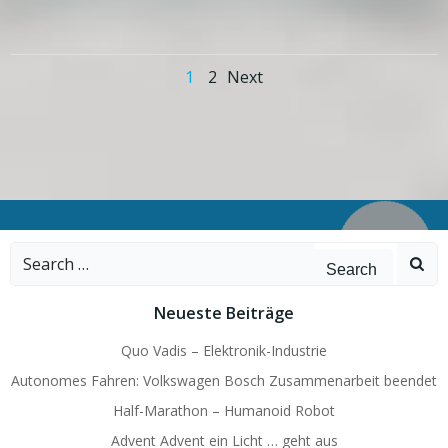
Posts
Posts
Page
Page
1
2
Next
navigation
navigation
Search
for:
Neueste Beiträge
Quo Vadis – Elektronik-Industrie
Autonomes Fahren: Volkswagen Bosch Zusammenarbeit beendet
Half-Marathon – Humanoid Robot
Advent Advent ein Licht … geht aus