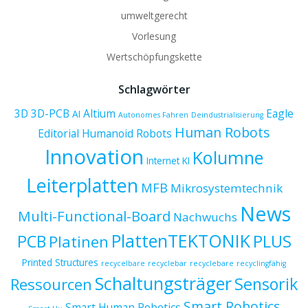
umweltgerecht
Vorlesung
Wertschöpfungskette
Schlagwörter
3D
3D-PCB
Altium
Eagle
AI
Autonomes Fahren
Deindustrialisierung
Human Robots
Editorial
Humanoid Robots
Innovation
Kolumne
Internet
KI
Leiterplatten
MFB
Mikrosystemtechnik
News
Multi-Functional-Board
Nachwuchs
PlattenTEKTONIK
PCB
PLUS
Platinen
Printed Structures
recycelbare
recyclebar
recyclebare
recyclingfähig
Schaltungsträger
Sensorik
Ressourcen
Smart Robotics
Smart Human Robotics