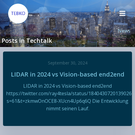
Zum
Inhalt
springen
News
Posts in Techtalk
September 30, 2024
LIDAR in 2024 vs Vision-based end2end
LIDAR in 2024 vs Vision-based end2end
https://twitter.com/ray4tesla/status/18404307201390269
s=61&t=zkmwOnOCE8-XUcn4Up6q6Q Die Entwicklung
nimmt seinen Lauf.