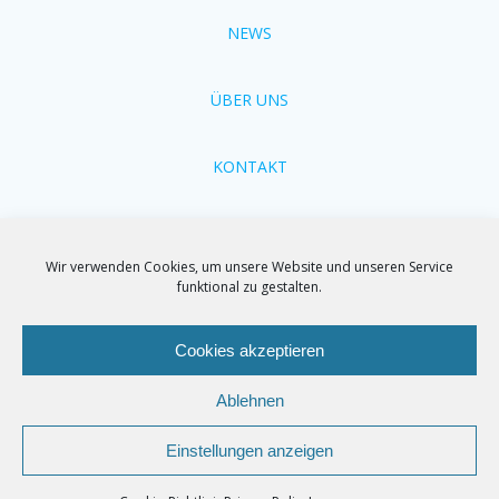
NEWS
ÜBER UNS
KONTAKT
Cookie-Richtlinien
Wir verwenden Cookies, um unsere Website und unseren Service
funktional zu gestalten.
Impressum
Cookies akzeptieren
Ablehnen
© 2026 TEBKO - Technologie- und Beratungs-Dienst -
Dr. Kostelnik. Created for free using WordPress and
Einstellungen anzeigen
Colibri