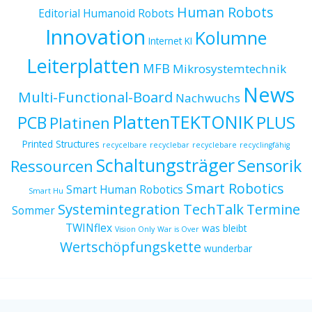
Human Robots
Editorial
Humanoid Robots
Innovation
Kolumne
Internet
KI
Leiterplatten
MFB
Mikrosystemtechnik
News
Multi-Functional-Board
Nachwuchs
PlattenTEKTONIK
PCB
PLUS
Platinen
Printed Structures
recycelbare
recyclebar
recyclebare
recyclingfähig
Schaltungsträger
Sensorik
Ressourcen
Smart Robotics
Smart Human Robotics
Smart Hu
Systemintegration
TechTalk
Termine
Sommer
TWINflex
was bleibt
Vision Only
War is Over
Wertschöpfungskette
wunderbar