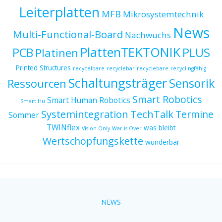
Leiterplatten
MFB
Mikrosystemtechnik
News
Multi-Functional-Board
Nachwuchs
PlattenTEKTONIK
PCB
PLUS
Platinen
Printed Structures
recycelbare
recyclebar
recyclebare
recyclingfähig
Schaltungsträger
Sensorik
Ressourcen
Smart Robotics
Smart Human Robotics
Smart Hu
Systemintegration
TechTalk
Termine
Sommer
TWINflex
was bleibt
Vision Only
War is Over
Wertschöpfungskette
wunderbar
NEWS