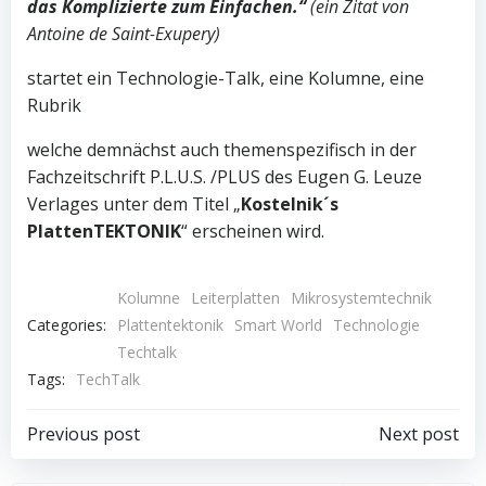
das Komplizierte zum Einfachen.“
(ein Zitat von
Antoine de Saint-Exupery)
startet ein Technologie-Talk, eine Kolumne, eine
Rubrik
welche demnächst auch themenspezifisch in der
Fachzeitschrift P.L.U.S. /PLUS des Eugen G. Leuze
Verlages unter dem Titel „
Kostelnik´s
PlattenTEKTONIK
“ erscheinen wird.
Kolumne
Leiterplatten
Mikrosystemtechnik
Categories:
Plattentektonik
Smart World
Technologie
Techtalk
Tags:
TechTalk
Beitragsnavigation
Beitragsnav
Previous post
Next post