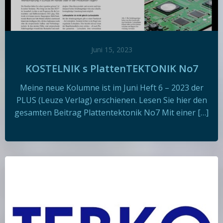
Juni 15, 2023
KOSTELNIK s PlattenTEKTONIK No7
Meine neue Kolumne ist im Juni Heft 6 – 2023 der
PLUS (Leuze Verlag) erschienen. Lesen Sie hier den
gesamten Beitrag Plattentektonik No7 Mit einer […]