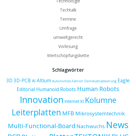
Technologie
Techtalk
Termine
Umfrage
umweltgerecht
Vorlesung
Wertschöpfungskette
Schlagwörter
3D
3D-PCB
Altium
Eagle
AI
Autonomes Fahren
Deindustrialisierung
Human Robots
Editorial
Humanoid Robots
Innovation
Kolumne
Internet
KI
Leiterplatten
MFB
Mikrosystemtechnik
News
Multi-Functional-Board
Nachwuchs