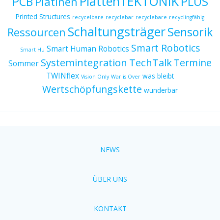
PlattenTEKTONIK
PCB
PLUS
Platinen
Printed Structures
recycelbare
recyclebar
recyclebare
recyclingfähig
Schaltungsträger
Sensorik
Ressourcen
Smart Robotics
Smart Human Robotics
Smart Hu
Systemintegration
TechTalk
Termine
Sommer
TWINflex
was bleibt
Vision Only
War is Over
Wertschöpfungskette
wunderbar
NEWS
ÜBER UNS
KONTAKT