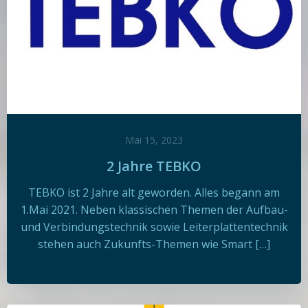
Mai 15, 2023
2 Jahre TEBKO
TEBKO ist 2 Jahre alt geworden. Alles begann am
1.Mai 2021. Neben klassischen Themen der Aufbau-
und Verbindungstechnik sowie Leiterplattentechnik
stehen auch Zukunfts-Themen wie Smart […]