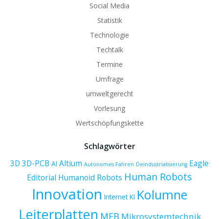
Social Media
Statistik
Technologie
Techtalk
Termine
Umfrage
umweltgerecht
Vorlesung
Wertschöpfungskette
Schlagwörter
3D
3D-PCB
Altium
Eagle
AI
Autonomes Fahren
Deindustrialisierung
Human Robots
Editorial
Humanoid Robots
Innovation
Kolumne
Internet
KI
Leiterplatten
MFB
Mikrosystemtechnik