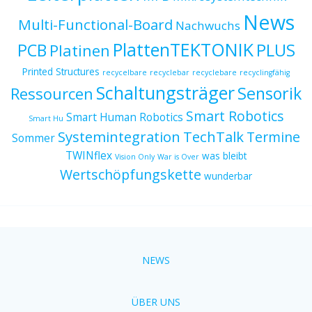
News
Multi-Functional-Board
Nachwuchs
PlattenTEKTONIK
PCB
PLUS
Platinen
Printed Structures
recycelbare
recyclebar
recyclebare
recyclingfähig
Schaltungsträger
Sensorik
Ressourcen
Smart Robotics
Smart Human Robotics
Smart Hu
Systemintegration
TechTalk
Termine
Sommer
TWINflex
was bleibt
Vision Only
War is Over
Wertschöpfungskette
wunderbar
NEWS
ÜBER UNS