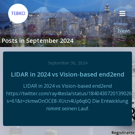
Zum
Inhalt
springen
News
Posts in September 2024
September 30, 2024
LIDAR in 2024 vs Vision-based end2end
LIDAR in 2024 vs Vision-based end2end
https://twitter.com/ray4tesla/status/18404307201390269
s=61&t=zkmwOnOCE8-XUcn4Up6q6Q Die Entwicklung
nimmt seinen Lauf.