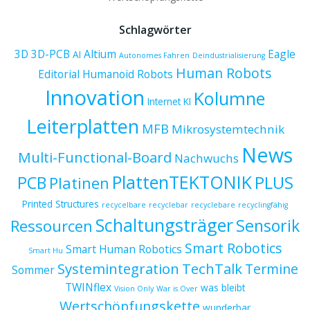
Schlagwörter
3D
3D-PCB
Altium
Eagle
AI
Autonomes Fahren
Deindustrialisierung
Human Robots
Editorial
Humanoid Robots
Innovation
Kolumne
Internet
KI
Leiterplatten
MFB
Mikrosystemtechnik
News
Multi-Functional-Board
Nachwuchs
PlattenTEKTONIK
PCB
PLUS
Platinen
Printed Structures
recycelbare
recyclebar
recyclebare
recyclingfähig
Schaltungsträger
Sensorik
Ressourcen
Smart Robotics
Smart Human Robotics
Smart Hu
Systemintegration
TechTalk
Termine
Sommer
TWINflex
was bleibt
Vision Only
War is Over
Wertschöpfungskette
wunderbar