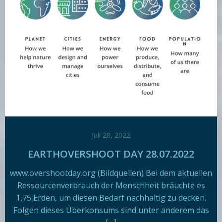
Juli 28, 2022
EARTHOVERSHOOT DAY 28.07.2022
www.overshootday.org (Bildquellen) Bei dem aktuellen
Ressourcenverbrauch der Menschheit bräuchte es
1,75 Erden, um diesen Bedarf nachhaltig zu decken.
Folgen dieses Überkonsums sind unter anderem das