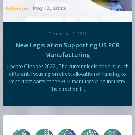
Dezember 15, 2022
New Legislation Supporting US PCB
Manufacturing
Update Oktober 2022 „The current legislation is much
different, focusing on direct allocation of funding to
important parts of the PCB manufacturing industry.
The direction […]