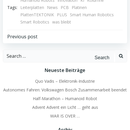
Humanoid Robots
Innovation
KI
Kolumne
Tags:
Leiterplatten
News
PCB
Platinen
PlattenTEKTONIK
PLUS
Smart Human Robotics
Smart Robotics
was bleibt
Beitragsnavigation
Previous post
Search
for:
Neueste Beiträge
Quo Vadis – Elektronik-Industrie
Autonomes Fahren: Volkswagen Bosch Zusammenarbeit beendet
Half-Marathon – Humanoid Robot
Advent Advent ein Licht … geht aus
WAR IS OVER …
Archiv