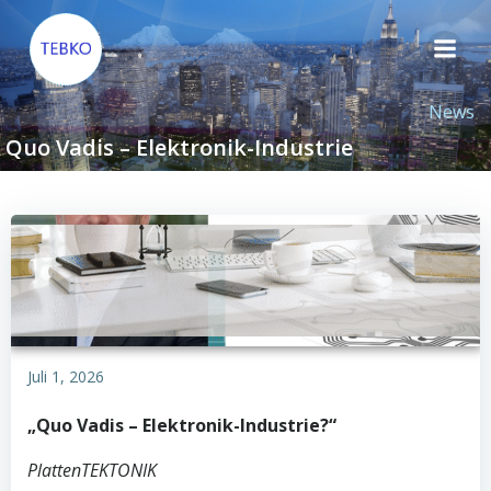
Zum
Inhalt
springen
News
Quo Vadis – Elektronik-Industrie
Juli 1, 2026
„Quo Vadis – Elektronik-Industrie?“
PlattenTEKTONIK