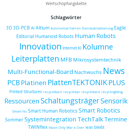
Wertschöpfungskette
Schlagwörter
3D
3D-PCB
Altium
Eagle
AI
Autonomes Fahren
Deindustrialisierung
Human Robots
Editorial
Humanoid Robots
Innovation
Kolumne
Internet
KI
Leiterplatten
MFB
Mikrosystemtechnik
News
Multi-Functional-Board
Nachwuchs
PlattenTEKTONIK
PCB
PLUS
Platinen
Printed Structures
recycelbare
recyclebar
recyclebare
recyclingfähig
Schaltungsträger
Sensorik
Ressourcen
Smart Robotics
Smart Human Robotics
Smart Hu
Systemintegration
TechTalk
Termine
Sommer
TWINflex
was bleibt
Vision Only
War is Over