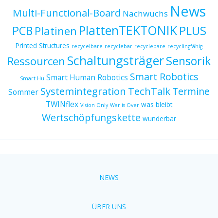
News
Multi-Functional-Board
Nachwuchs
PlattenTEKTONIK
PCB
PLUS
Platinen
Printed Structures
recycelbare
recyclebar
recyclebare
recyclingfähig
Schaltungsträger
Sensorik
Ressourcen
Smart Robotics
Smart Human Robotics
Smart Hu
Systemintegration
TechTalk
Termine
Sommer
TWINflex
was bleibt
Vision Only
War is Over
Wertschöpfungskette
wunderbar
NEWS
ÜBER UNS