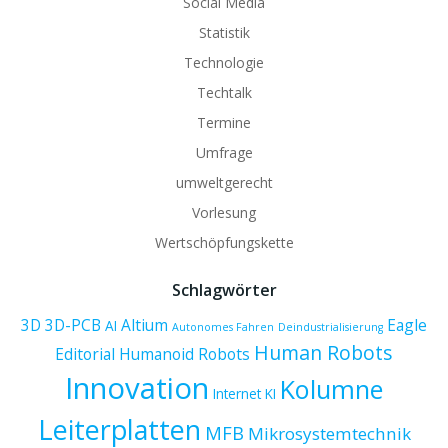
Social Media
Statistik
Technologie
Techtalk
Termine
Umfrage
umweltgerecht
Vorlesung
Wertschöpfungskette
Schlagwörter
3D
3D-PCB
Altium
Eagle
AI
Autonomes Fahren
Deindustrialisierung
Human Robots
Editorial
Humanoid Robots
Innovation
Kolumne
Internet
KI
Leiterplatten
MFB
Mikrosystemtechnik