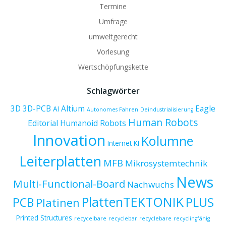
Termine
Umfrage
umweltgerecht
Vorlesung
Wertschöpfungskette
Schlagwörter
3D
3D-PCB
Altium
Eagle
AI
Autonomes Fahren
Deindustrialisierung
Human Robots
Editorial
Humanoid Robots
Innovation
Kolumne
Internet
KI
Leiterplatten
MFB
Mikrosystemtechnik
News
Multi-Functional-Board
Nachwuchs
PlattenTEKTONIK
PCB
PLUS
Platinen
Printed Structures
recycelbare
recyclebar
recyclebare
recyclingfähig