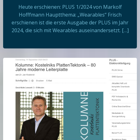
Heute erschienen: PLUS 1/2024 von Markolf
Hofffmann Hauptthema: „Wearables“ Frisch
erschienen ist die erste Ausgabe der PLUS im Jahr
2024, die sich mit Wearables auseinandersetzt. […]