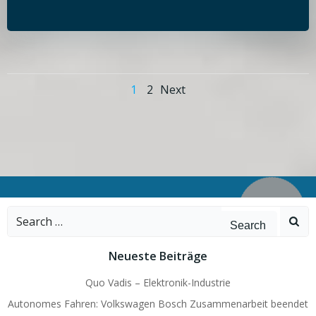
Posts
Posts
Page
Page
1
2
Next
navigation
navigation
Search
for:
Neueste Beiträge
Quo Vadis – Elektronik-Industrie
Autonomes Fahren: Volkswagen Bosch Zusammenarbeit beendet