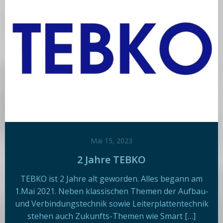
Mai 15, 2023
2 Jahre TEBKO
TEBKO ist 2 Jahre alt geworden. Alles begann am
1.Mai 2021. Neben klassischen Themen der Aufbau-
und Verbindungstechnik sowie Leiterplattentechnik
stehen auch Zukunfts-Themen wie Smart […]