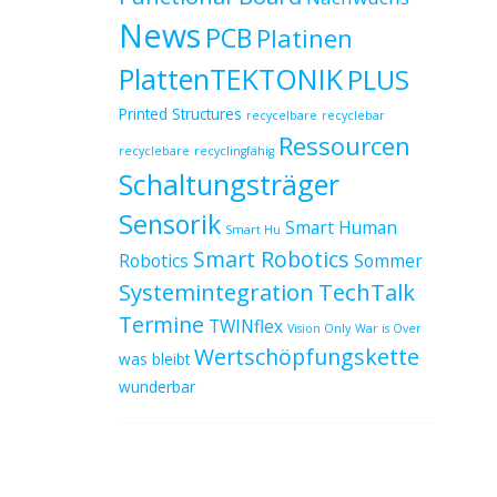
News
PCB
Platinen
PlattenTEKTONIK
PLUS
Printed Structures
recycelbare
recyclebar
Ressourcen
recyclebare
recyclingfähig
Schaltungsträger
Sensorik
Smart Human
Smart Hu
Smart Robotics
Robotics
Sommer
Systemintegration
TechTalk
Termine
TWINflex
Vision Only
War is Over
Wertschöpfungskette
was bleibt
wunderbar