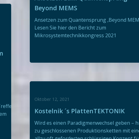
Beyond MEMS
Ansetzen zum Quantensprung ‚Beyond MEM
Lesen Sie hier den Bericht zum
Mikrosystemtechnikkongress 2021
m
Oktober 12, 2021
Treffen77/Agenda77.pdf
Kostelnik ´s PlattenTEKTONIK
dem
Wird es einen Paradigmenwechsel geben – h
zu geschlossenen Produktionsketten mit ei
allzu oft geforderten schlüssigen Konzept fü