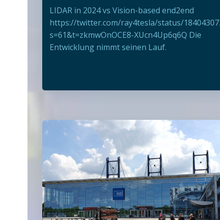
LIDAR in 2024 vs Vision-based end2end
https://twitter.com/ray4tesla/status/184043
s=61&t=zkmwOnOCE8-XUcn4Up6q6Q Die
Entwicklung nimmt seinen Lauf.