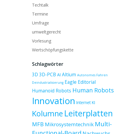
Techtalk
Termine
Umfrage
umweltgerecht
Vorlesung
Wertschöpfungskette
Schlagwörter
3D
3D-PCB
Altium
AI
Autonomes Fahren
Eagle
Editorial
Deindustrialisierung
Human Robots
Humanoid Robots
Innovation
Internet
KI
Leiterplatten
Kolumne
Multi-
MFB
Mikrosystemtechnik
Functional-Board
Nachwuchs