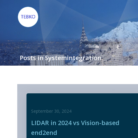
Zum
Inhalt
springen
Posts in Systemintegration
September 30, 2024
LIDAR in 2024 vs Vision-based
end2end