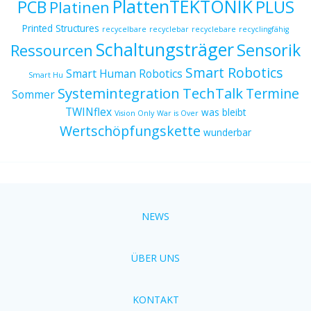
PlattenTEKTONIK
PCB
PLUS
Platinen
Printed Structures
recycelbare
recyclebar
recyclebare
recyclingfähig
Schaltungsträger
Sensorik
Ressourcen
Smart Robotics
Smart Human Robotics
Smart Hu
Systemintegration
TechTalk
Termine
Sommer
TWINflex
was bleibt
Vision Only
War is Over
Wertschöpfungskette
wunderbar
NEWS
ÜBER UNS
KONTAKT