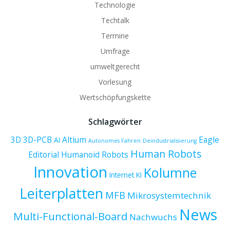
Technologie
Techtalk
Termine
Umfrage
umweltgerecht
Vorlesung
Wertschöpfungskette
Schlagwörter
3D
3D-PCB
Altium
Eagle
AI
Autonomes Fahren
Deindustrialisierung
Human Robots
Editorial
Humanoid Robots
Innovation
Kolumne
Internet
KI
Leiterplatten
MFB
Mikrosystemtechnik
News
Multi-Functional-Board
Nachwuchs