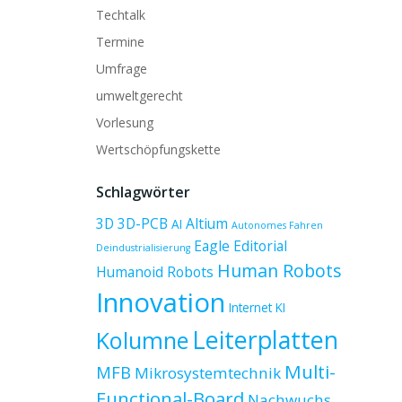
Techtalk
Termine
Umfrage
umweltgerecht
Vorlesung
Wertschöpfungskette
Schlagwörter
3D
3D-PCB
Altium
AI
Autonomes Fahren
Eagle
Editorial
Deindustrialisierung
Human Robots
Humanoid Robots
Innovation
Internet
KI
Leiterplatten
Kolumne
Multi-
MFB
Mikrosystemtechnik
Functional-Board
Nachwuchs