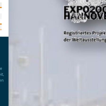
ne
it,
en