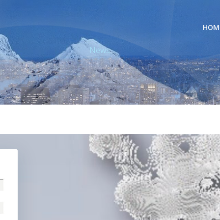
HOM
News