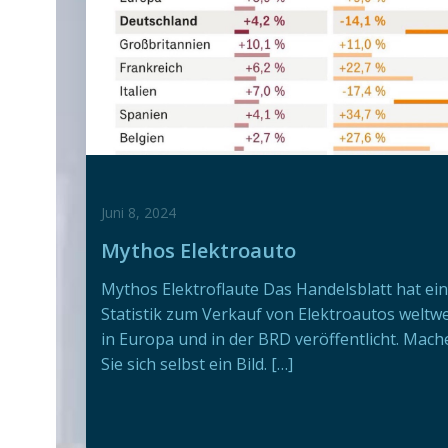
Juni 8, 2024
Mythos Elektroauto
Mythos Elektroflaute Das Handelsblatt hat ei
Statistik zum Verkauf von Elektroautos weltwe
in Europa und in der BRD veröffentlicht. Mach
Sie sich selbst ein Bild. […]