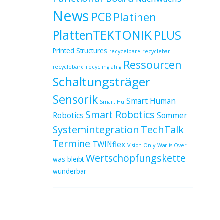
News
PCB
Platinen
PlattenTEKTONIK
PLUS
Printed Structures
recycelbare
recyclebar
Ressourcen
recyclebare
recyclingfähig
Schaltungsträger
Sensorik
Smart Human
Smart Hu
Smart Robotics
Robotics
Sommer
Systemintegration
TechTalk
Termine
TWINflex
Vision Only
War is Over
Wertschöpfungskette
was bleibt
wunderbar