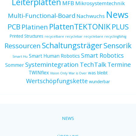
Leiterplatten
MFB
Mikrosystemtechnik
News
Multi-Functional-Board
Nachwuchs
PlattenTEKTONIK
PCB
PLUS
Platinen
Printed Structures
recycelbare
recyclebar
recyclebare
recyclingfähig
Schaltungsträger
Sensorik
Ressourcen
Smart Robotics
Smart Human Robotics
Smart Hu
Systemintegration
TechTalk
Termine
Sommer
TWINflex
was bleibt
Vision Only
War is Over
Wertschöpfungskette
wunderbar
NEWS