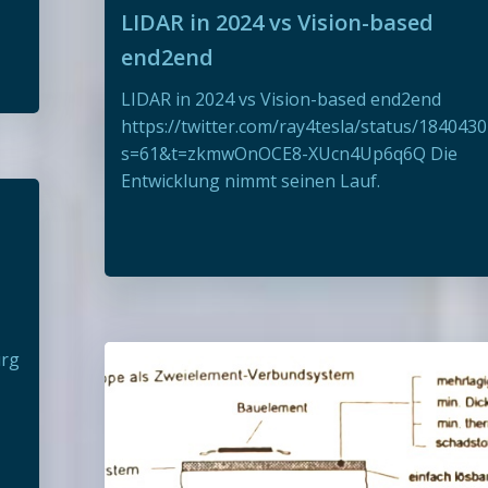
LIDAR in 2024 vs Vision-based
end2end
LIDAR in 2024 vs Vision-based end2end
https://twitter.com/ray4tesla/status/18404
s=61&t=zkmwOnOCE8-XUcn4Up6q6Q Die
Entwicklung nimmt seinen Lauf.
urg