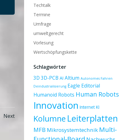
Techtalk
Termine
Umfrage
umweltgerecht
Vorlesung
Wertschöpfungskette
Schlagwörter
3D
3D-PCB
Altium
AI
Autonomes Fahren
Eagle
Editorial
Deindustrialisierung
Human Robots
Humanoid Robots
Innovation
Internet
KI
osts
Posts
e
age
2
Next
Leiterplatten
Kolumne
Multi-
avigation
navigation
MFB
Mikrosystemtechnik
Functional-Board
Nachwuchs