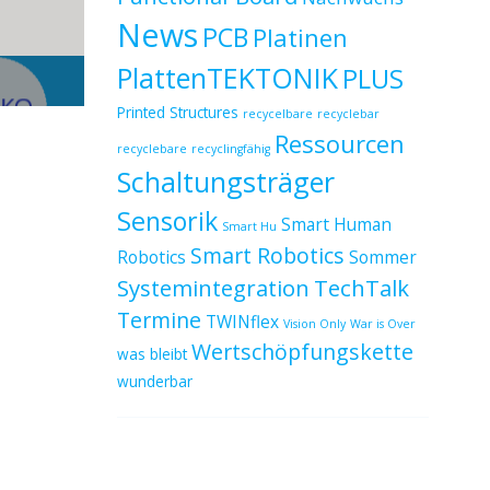
News
PCB
Platinen
PlattenTEKTONIK
PLUS
Printed Structures
recycelbare
recyclebar
Ressourcen
recyclebare
recyclingfähig
Schaltungsträger
Sensorik
Smart Human
Smart Hu
Smart Robotics
Robotics
Sommer
Systemintegration
TechTalk
Termine
TWINflex
Vision Only
War is Over
Wertschöpfungskette
was bleibt
wunderbar