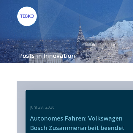
Zum
Inhalt
springen
Posts in Innovation
Juni 29, 2026
Autonomes Fahren: Volkswagen
Bosch Zusammenarbeit beendet