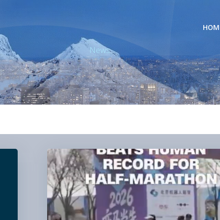
HOM
News