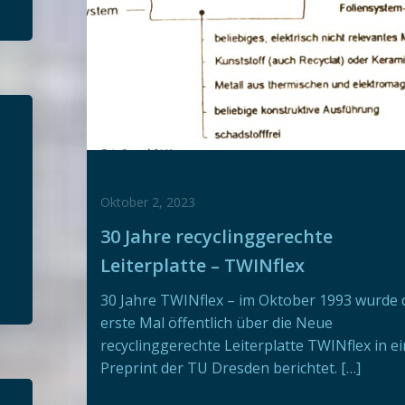
Oktober 2, 2023
30 Jahre recyclinggerechte
Leiterplatte – TWINflex
30 Jahre TWINflex – im Oktober 1993 wurde 
erste Mal öffentlich über die Neue
recyclinggerechte Leiterplatte TWINflex in e
Preprint der TU Dresden berichtet. […]