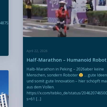
1487550697?
April 22, 2026
Half-Marathon – Humanoid Robot
Halb-Marathon in Peking – 2026aber keine
Menschen, sondern Roboter
… gute Idee
und somit gute Innovation – hier schöpft m
aus dem Vollen.
https://x.com/tebko_de/status/20462074650
s=61 […]