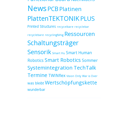
News
PCB
Platinen
PlattenTEKTONIK
PLUS
Printed Structures
recycelbare
recyclebar
Ressourcen
recyclebare
recyclingfähig
Schaltungsträger
Sensorik
Smart Human
Smart Hu
Smart Robotics
Robotics
Sommer
Systemintegration
TechTalk
Termine
TWINflex
Vision Only
War is Over
Wertschöpfungskette
was bleibt
wunderbar