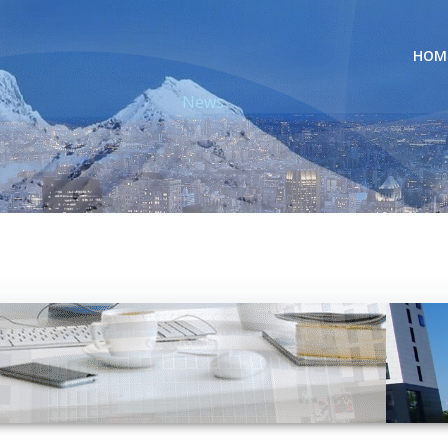
HOM
News