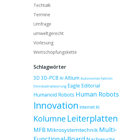
Techtalk
Termine
Umfrage
umweltgerecht
Vorlesung
Wertschöpfungskette
Schlagwörter
3D
3D-PCB
Altium
AI
Autonomes Fahren
Eagle
Editorial
Deindustrialisierung
Human Robots
Humanoid Robots
Innovation
Internet
KI
Leiterplatten
Kolumne
Multi-
MFB
Mikrosystemtechnik
Functional-Board
Nachwuchs