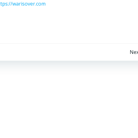
ttps://warisover.com
Beitragsnavigation
Nex