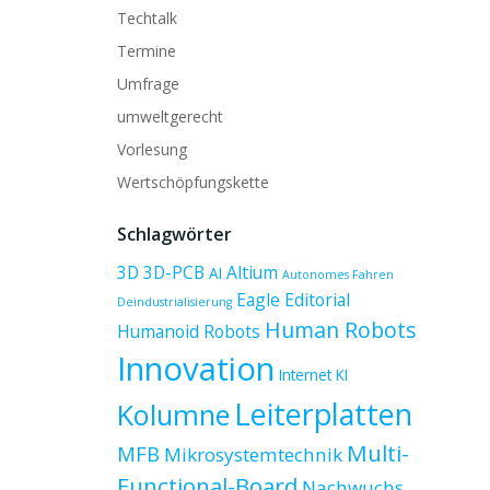
Techtalk
Termine
Umfrage
umweltgerecht
Vorlesung
Wertschöpfungskette
Schlagwörter
3D
3D-PCB
Altium
AI
Autonomes Fahren
Eagle
Editorial
Deindustrialisierung
Human Robots
Humanoid Robots
Innovation
Internet
KI
Leiterplatten
Kolumne
Multi-
MFB
Mikrosystemtechnik
Functional-Board
Nachwuchs