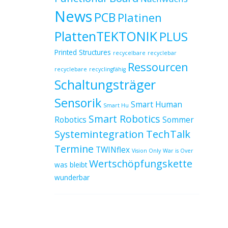
News
PCB
Platinen
PlattenTEKTONIK
PLUS
Printed Structures
recycelbare
recyclebar
Ressourcen
recyclebare
recyclingfähig
Schaltungsträger
Sensorik
Smart Human
Smart Hu
Smart Robotics
Robotics
Sommer
Systemintegration
TechTalk
Termine
TWINflex
Vision Only
War is Over
Wertschöpfungskette
was bleibt
wunderbar