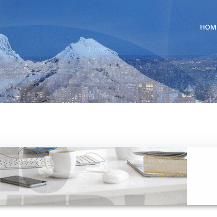
HOM
News