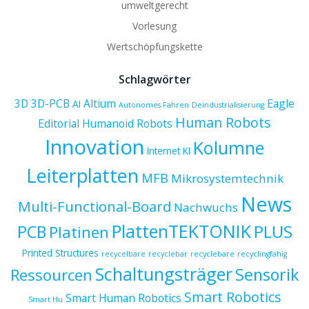
umweltgerecht
Vorlesung
Wertschöpfungskette
Schlagwörter
3D
3D-PCB
Altium
Eagle
AI
Autonomes Fahren
Deindustrialisierung
Human Robots
Editorial
Humanoid Robots
Innovation
Kolumne
Internet
KI
Leiterplatten
MFB
Mikrosystemtechnik
News
Multi-Functional-Board
Nachwuchs
PlattenTEKTONIK
PCB
PLUS
Platinen
Printed Structures
recycelbare
recyclebar
recyclebare
recyclingfähig
Schaltungsträger
Sensorik
Ressourcen
Smart Robotics
Smart Human Robotics
Smart Hu