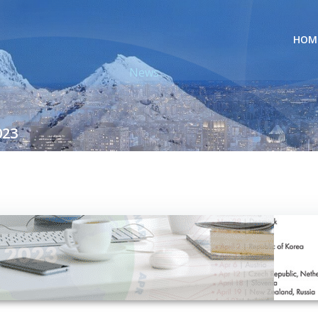
HOM
News
023