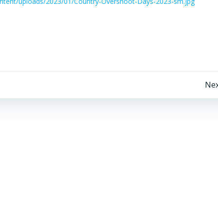
ontent/uploads/2023/01/Country-Overshoot-Days-2023-sm.jpg
Beitragsnavigation
Nex