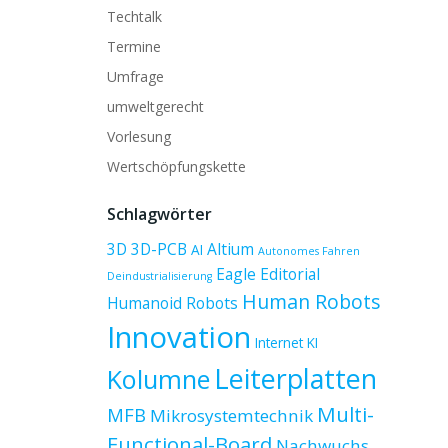
Techtalk
Termine
Umfrage
umweltgerecht
Vorlesung
Wertschöpfungskette
Schlagwörter
3D
3D-PCB
Altium
AI
Autonomes Fahren
Eagle
Editorial
Deindustrialisierung
Human Robots
Humanoid Robots
Innovation
Internet
KI
Leiterplatten
Kolumne
Multi-
MFB
Mikrosystemtechnik
Functional-Board
Nachwuchs