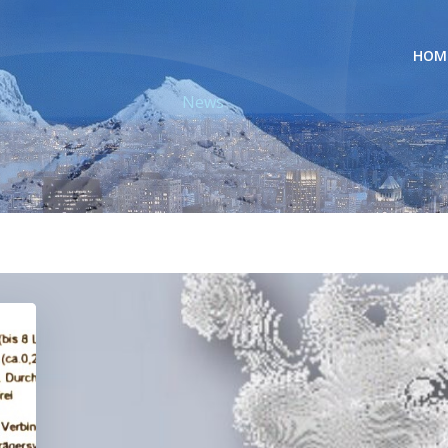
HOM
News