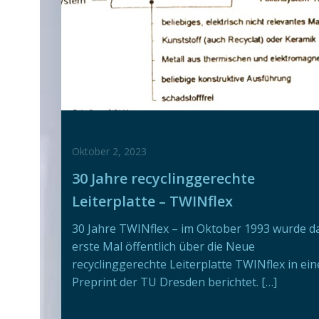
Oktober 2, 2023
30 Jahre recyclinggerechte
Leiterplatte – TWINflex
30 Jahre TWINflex – im Oktober 1993 wurde d
erste Mal öffentlich über die Neue
recyclinggerechte Leiterplatte TWINflex in ei
Preprint der TU Dresden berichtet. […]