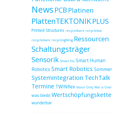
News
PCB
Platinen
PlattenTEKTONIK
PLUS
Printed Structures
recycelbare
recyclebar
Ressourcen
recyclebare
recyclingfähig
Schaltungsträger
Sensorik
Smart Human
Smart Hu
Smart Robotics
Robotics
Sommer
Systemintegration
TechTalk
Termine
TWINflex
Vision Only
War is Over
Wertschöpfungskette
was bleibt
wunderbar