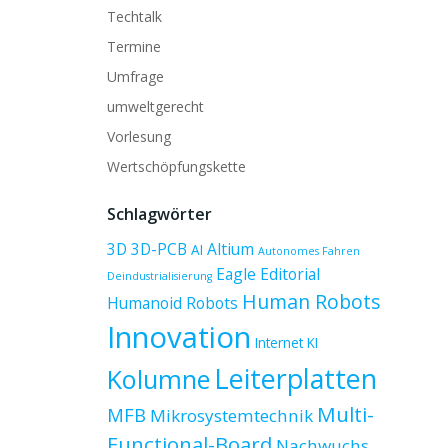
Techtalk
Termine
Umfrage
umweltgerecht
Vorlesung
Wertschöpfungskette
Schlagwörter
3D
3D-PCB
Altium
AI
Autonomes Fahren
Eagle
Editorial
Deindustrialisierung
Human Robots
Humanoid Robots
Innovation
Internet
KI
Leiterplatten
Kolumne
Multi-
MFB
Mikrosystemtechnik
Functional-Board
Nachwuchs