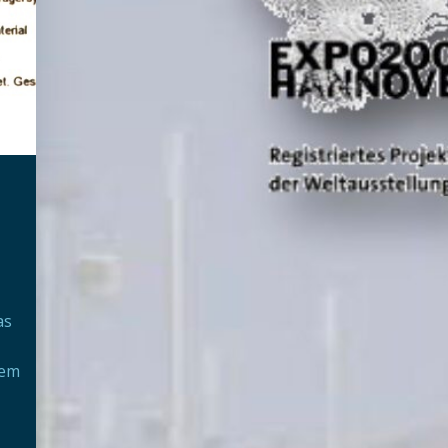
as
nem