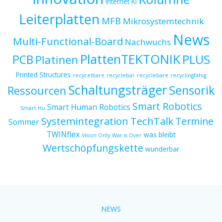
Internet
KI
Leiterplatten
MFB
Mikrosystemtechnik
News
Multi-Functional-Board
Nachwuchs
PlattenTEKTONIK
PCB
PLUS
Platinen
Printed Structures
recycelbare
recyclebar
recyclebare
recyclingfähig
Schaltungsträger
Sensorik
Ressourcen
Smart Robotics
Smart Human Robotics
Smart Hu
Systemintegration
TechTalk
Termine
Sommer
TWINflex
was bleibt
Vision Only
War is Over
Wertschöpfungskette
wunderbar
NEWS