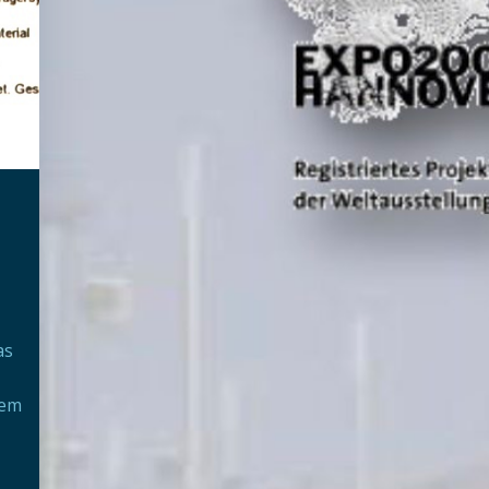
as
nem