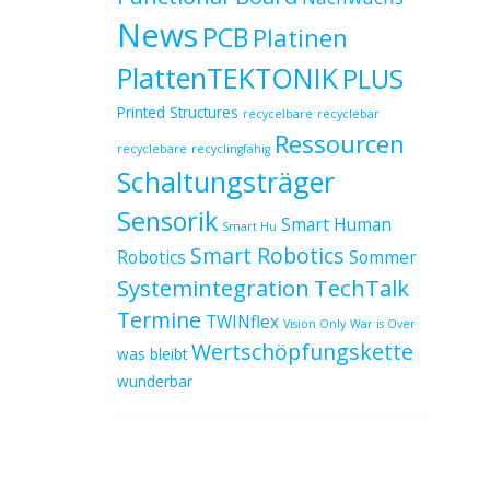
News
PCB
Platinen
PlattenTEKTONIK
PLUS
Printed Structures
recycelbare
recyclebar
Ressourcen
recyclebare
recyclingfähig
Schaltungsträger
Sensorik
Smart Human
Smart Hu
Smart Robotics
Robotics
Sommer
Systemintegration
TechTalk
Termine
TWINflex
Vision Only
War is Over
Wertschöpfungskette
was bleibt
wunderbar