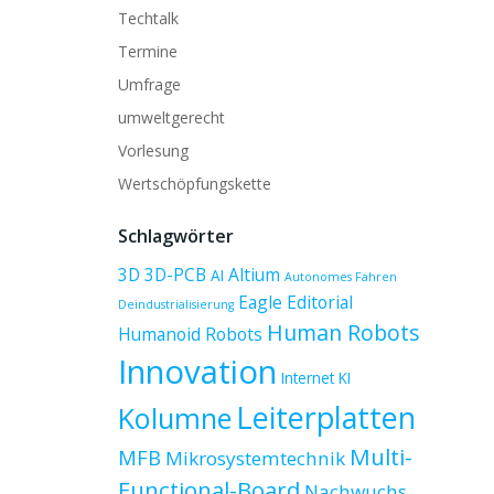
Techtalk
Termine
Umfrage
umweltgerecht
Vorlesung
Wertschöpfungskette
Schlagwörter
3D
3D-PCB
Altium
AI
Autonomes Fahren
Eagle
Editorial
Deindustrialisierung
Human Robots
Humanoid Robots
Innovation
Internet
KI
Leiterplatten
Kolumne
Multi-
MFB
Mikrosystemtechnik
Functional-Board
Nachwuchs