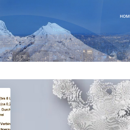
HOM
News