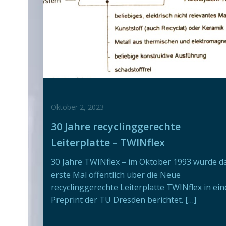
Oktober 2, 2023
30 Jahre recyclinggerechte
Leiterplatte – TWINflex
30 Jahre TWINflex – im Oktober 1993 wurde d
erste Mal öffentlich über die Neue
recyclinggerechte Leiterplatte TWINflex in ei
Preprint der TU Dresden berichtet. […]