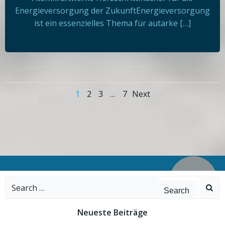
Energieversorgung der ZukunftEnergieversorgung
ist ein essenzielles Thema für autarke […]
Posts
Posts
Page
Page
Page
Page
1
2
3
…
7
Next
navigation
navigatio
Search
for:
Neueste Beiträge