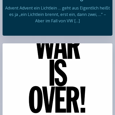
Advent Advent ein Lichtlein … geht aus Eigentlich heißt
es ja „ein Lichtlein brennt, erst ein, dann zwei, …“ –
Aber im Fall von VW […]