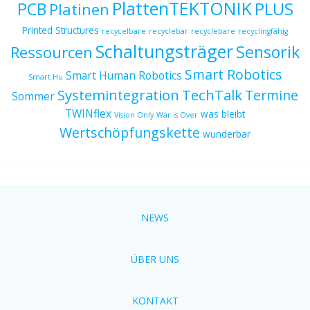
PlattenTEKTONIK
PCB
PLUS
Platinen
Printed Structures
recycelbare
recyclebar
recyclebare
recyclingfähig
Schaltungsträger
Sensorik
Ressourcen
Smart Robotics
Smart Human Robotics
Smart Hu
Systemintegration
TechTalk
Termine
Sommer
TWINflex
was bleibt
Vision Only
War is Over
Wertschöpfungskette
wunderbar
NEWS
ÜBER UNS
KONTAKT