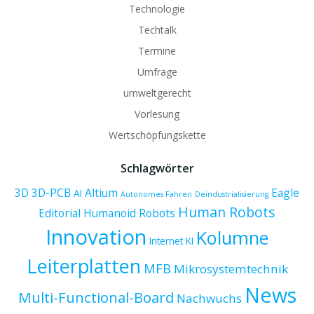
Technologie
Techtalk
Termine
Umfrage
umweltgerecht
Vorlesung
Wertschöpfungskette
Schlagwörter
3D
3D-PCB
Altium
Eagle
AI
Autonomes Fahren
Deindustrialisierung
Human Robots
Editorial
Humanoid Robots
Innovation
Kolumne
Internet
KI
Leiterplatten
MFB
Mikrosystemtechnik
News
Multi-Functional-Board
Nachwuchs