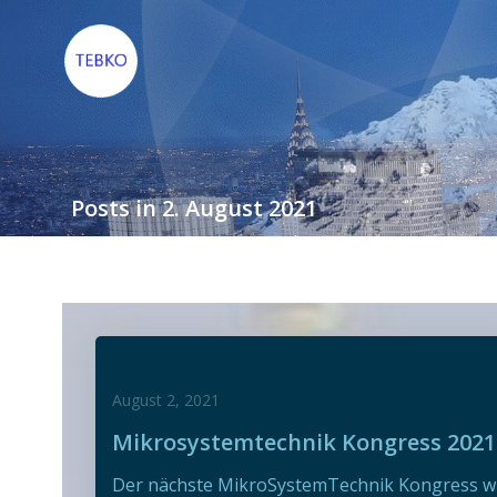
Zum
Inhalt
springen
Posts in 2. August 2021
August 2, 2021
Mikrosystemtechnik Kongress 2021
Der nächste MikroSystemTechnik Kongress w