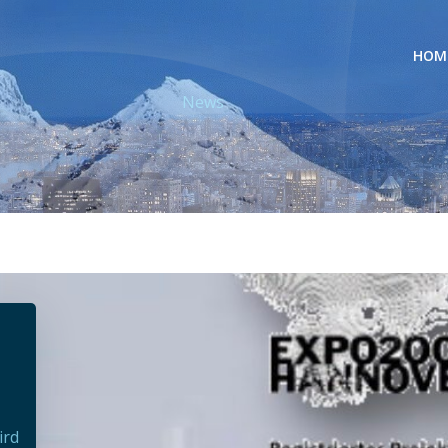
HOM
News
ird