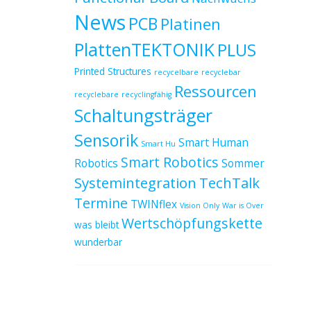
News
PCB
Platinen
PlattenTEKTONIK
PLUS
Printed Structures
recycelbare
recyclebar
Ressourcen
recyclebare
recyclingfähig
Schaltungsträger
Sensorik
Smart Human
Smart Hu
Smart Robotics
Robotics
Sommer
Systemintegration
TechTalk
Termine
TWINflex
Vision Only
War is Over
Wertschöpfungskette
was bleibt
wunderbar