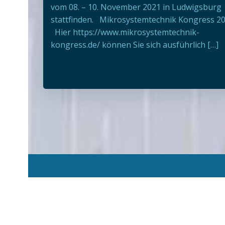
vom 08. – 10. November 2021 in Ludwigsburg
stattfinden. Mikrosystemtechnik Kongress 2
Hier https://www.mikrosystemtechnik-
kongress.de/ können Sie sich ausführlich […]