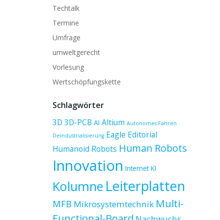
Techtalk
Termine
Umfrage
umweltgerecht
Vorlesung
Wertschöpfungskette
Schlagwörter
3D
3D-PCB
Altium
AI
Autonomes Fahren
Eagle
Editorial
Deindustrialisierung
Human Robots
Humanoid Robots
Innovation
Internet
KI
Leiterplatten
Kolumne
Multi-
MFB
Mikrosystemtechnik
Functional-Board
Nachwuchs