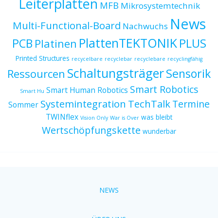
Leiterplatten
MFB
Mikrosystemtechnik
News
Multi-Functional-Board
Nachwuchs
PlattenTEKTONIK
PCB
PLUS
Platinen
Printed Structures
recycelbare
recyclebar
recyclebare
recyclingfähig
Schaltungsträger
Sensorik
Ressourcen
Smart Robotics
Smart Human Robotics
Smart Hu
Systemintegration
TechTalk
Termine
Sommer
TWINflex
was bleibt
Vision Only
War is Over
Wertschöpfungskette
wunderbar
NEWS