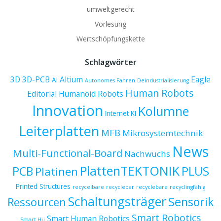
umweltgerecht
Vorlesung
Wertschöpfungskette
Schlagwörter
3D
3D-PCB
Altium
Eagle
AI
Autonomes Fahren
Deindustrialisierung
Human Robots
Editorial
Humanoid Robots
Innovation
Kolumne
Internet
KI
Leiterplatten
MFB
Mikrosystemtechnik
News
Multi-Functional-Board
Nachwuchs
PlattenTEKTONIK
PCB
PLUS
Platinen
Printed Structures
recycelbare
recyclebar
recyclebare
recyclingfähig
Schaltungsträger
Sensorik
Ressourcen
Smart Robotics
Smart Human Robotics
Smart Hu