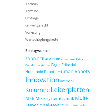
Techtalk
Termine
Umfrage
umweltgerecht
Vorlesung
Wertschöpfungskette
Schlagwörter
3D
3D-PCB
Altium
AI
Autonomes Fahren
Eagle
Editorial
Deindustrialisierung
Human Robots
Humanoid Robots
Innovation
Internet
KI
Leiterplatten
Kolumne
Multi-
MFB
Mikrosystemtechnik
Functional-Board
Nachwuchs