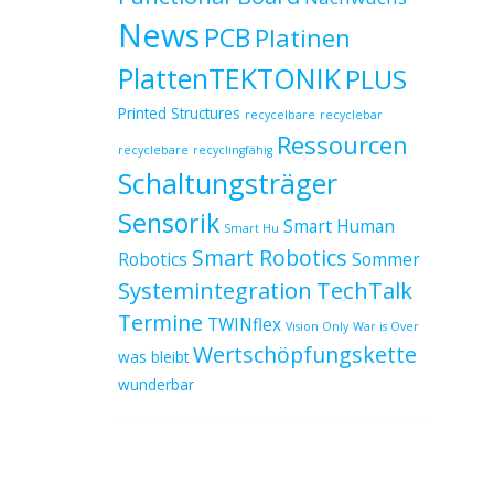
News
PCB
Platinen
PlattenTEKTONIK
PLUS
Printed Structures
recycelbare
recyclebar
Ressourcen
recyclebare
recyclingfähig
Schaltungsträger
Sensorik
Smart Human
Smart Hu
Smart Robotics
Robotics
Sommer
Systemintegration
TechTalk
Termine
TWINflex
Vision Only
War is Over
Wertschöpfungskette
was bleibt
wunderbar