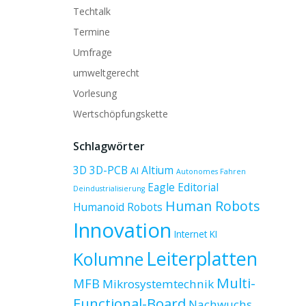
Techtalk
Termine
Umfrage
umweltgerecht
Vorlesung
Wertschöpfungskette
Schlagwörter
3D
3D-PCB
Altium
AI
Autonomes Fahren
Eagle
Editorial
Deindustrialisierung
Human Robots
Humanoid Robots
Innovation
Internet
KI
Leiterplatten
Kolumne
Multi-
MFB
Mikrosystemtechnik
Functional-Board
Nachwuchs