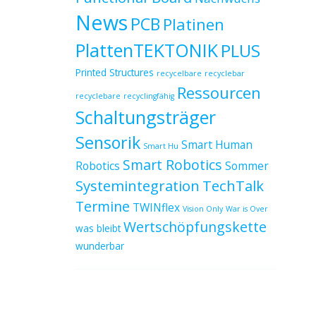
News
PCB
Platinen
PlattenTEKTONIK
PLUS
Printed Structures
recycelbare
recyclebar
Ressourcen
recyclebare
recyclingfähig
Schaltungsträger
Sensorik
Smart Human
Smart Hu
Smart Robotics
Robotics
Sommer
Systemintegration
TechTalk
Termine
TWINflex
Vision Only
War is Over
Wertschöpfungskette
was bleibt
wunderbar