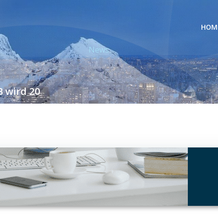
HOM
News
 wird 20