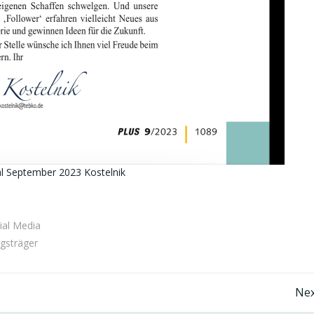
al September 2023 Kostelnik
ial Media
gsträger
Beitragsnavigation
Nex