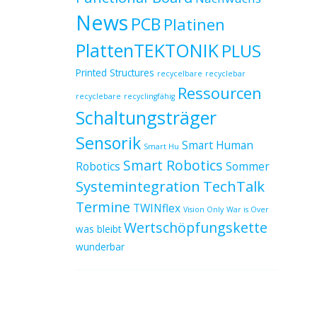
News
PCB
Platinen
PlattenTEKTONIK
PLUS
Printed Structures
recycelbare
recyclebar
Ressourcen
recyclebare
recyclingfähig
Schaltungsträger
Sensorik
Smart Human
Smart Hu
Smart Robotics
Robotics
Sommer
Systemintegration
TechTalk
Termine
TWINflex
Vision Only
War is Over
Wertschöpfungskette
was bleibt
wunderbar