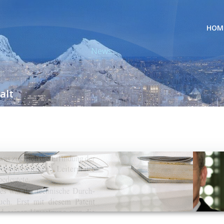
HOM
News
alt