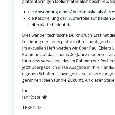
plattenförmigen Isoliermateriales‘ beschrieb. Gl
die Anwendung einer Abdeckmaske als Ätzres
die Kaschierung der Kupferfolie auf beiden Se
Leiterplatte bedeutete.
Dies war der technische Durchbruch. Erst mit d
Fertigung der Leiterplatte in ihrer heutigen For
Im aktuellen Heft werden wir über Paul Eislers 
Kolumne auf das Thema ‚80 Jahre moderne Leiterp
Interview verweisen, das im Rahmen der Recher
jetzt übergebe ich diese Ausgabe in Ihre Hände
eigenen Schaffen schwelgen. Und unsere jüngeren
gewinnen Ideen für die Zukunft. An dieser Stell
Ihr
Jan Kostelnik
TEBKO.de