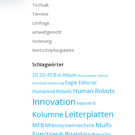
Techtalk
Termine
Umfrage
umweltgerecht
Vorlesung
Wertschöpfungskette
Schlagwörter
3D
3D-PCB
Altium
AI
Autonomes Fahren
Eagle
Editorial
Deindustrialisierung
Human Robots
Humanoid Robots
Innovation
Internet
KI
Leiterplatten
Kolumne
Multi-
MFB
Mikrosystemtechnik
Functional-Board
Nachwuchs