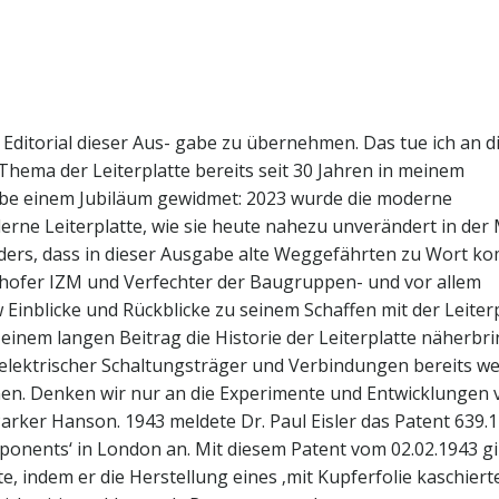
Editorial dieser Aus- gabe zu übernehmen. Das tue ich an d
 Thema der Leiterplatte bereits seit 30 Jahren in meinem
abe einem Jubiläum gewidmet: 2023 wurde die moderne
oderne Leiterplatte, wie sie heute nahezu unverändert in der
onders, dass in dieser Ausgabe alte Weggefährten zu Wort k
nhofer IZM und Verfechter der Baugruppen- und vor allem
 Einblicke und Rückblicke zu seinem Schaffen mit der Leiter
einem langen Beitrag die Historie der Leiterplatte näherbr
g elektrischer Schaltungsträger und Verbindungen bereits we
en. Denken wir nur an die Experimente und Entwicklungen 
arker Hanson. 1943 meldete Dr. Paul Eisler das Patent 639.
mponents‘ in London an. Mit diesem Patent vom 02.02.1943 gil
e, indem er die Herstellung eines ‚mit Kupferfolie kaschiert